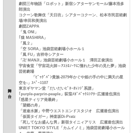
劇団三年物語「ロボット」新宿シアターサンモール/藤本浩多
郎演出
コクーン歌舞伎「天日坊」シアターコクーン、松本市民芸術劇
場/串田和美演出
劇団ZAPPA
「鬼 ONI」
｢猿 MASHIRA」
「風２」
「空 SORA」池袋芸術劇場小ホール１
「風 FU」吉祥寺シアター
「卍 MANJI」池袋芸術劇場小ホール１ 澤田正俊演出
宇宙食堂「宇宙花火師～ｱｽﾄﾛﾉｰﾂに憧れた少年の見た夢」池袋
芸術劇場
「ﾋﾞｯｸﾞﾊﾞﾝ貴族-2079年かぐや姫の手の中に満天の星
空を-」ｽﾍﾟｰｽ107
東京ギヤマン堂「だいだいﾋﾞﾀｰｵﾚﾝｼﾞ系譜」
舞
｢purple-parprin-peaple」荻窪ﾒｶﾞﾊﾞｯｸｽｼｱﾀｰ広瀬達也演出
台
｢惑星ティリア発最終」
「望郷の舟」
「迷途水脈」中野ウエストエンドスタジオ 広瀬達也演出
「仮面タイガー」神楽坂Di-Pratz
「死してなお盛んな男」新宿タイニィアリス 広瀬達也演出
UNIET TOKYO STYLE「カムイノミ」池袋芸術劇場小ホール