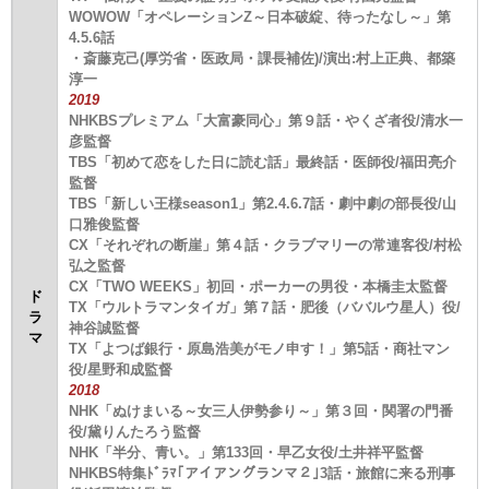
WOWOW「オペレーションZ～日本破綻、待ったなし～」第
4.5.6話
・斎藤克己(厚労省・医政局・課長補佐)/演出:村上正典、都築
淳一
2019
NHKBSプレミアム「大富豪同心」第９話・やくざ者役/清水一
彦監督
TBS「初めて恋をした日に読む話」最終話・医師役/福田亮介
監督
TBS「新しい王様season1」第2.4.6.7話・劇中劇の部長役/山
口雅俊監督
CX「それぞれの断崖」第４話・クラブマリーの常連客役/村松
弘之監督
CX「TWO WEEKS」初回・ポーカーの男役・本橋圭太監督
ド
TX「ウルトラマンタイガ」第７話・肥後（ババルウ星人）役/
ラ
神谷誠監督
マ
TX「よつば銀行・原島浩美がモノ申す！」第5話・商社マン
役/星野和成監督
2018
NHK「ぬけまいる～女三人伊勢参り～」第３回・関署の門番
役/黛りんたろう監督
NHK「半分、青い。」第133回・早乙女役/土井祥平監督
NHKBS特集ﾄﾞﾗﾏ｢アイアングランマ２｣3話・旅館に来る刑事