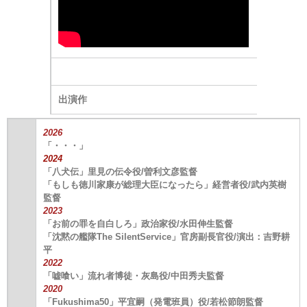
出演作
2026
「・・・」
2024
「八犬伝」里見の伝令役/曽利文彦監督
「もしも徳川家康が総理大臣になったら」経営者役/武内英樹
監督
2023
「お前の罪を自白しろ」政治家役/水田伸生監督
「沈黙の艦隊The SilentService」官房副長官役/演出：吉野耕
平
2022
「嘘喰い」流れ者博徒・灰島役/中田秀夫監督
2020
「Fukushima50」平宜嗣（発電班員）役/若松節朗監督