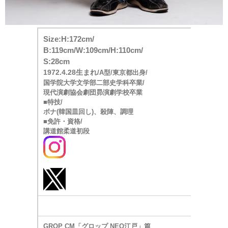
Size:H:172cm/
B:119cm/W:109cm/H:110cm/
S:28cm
1972.4.28生まれ
/A型/東京都出身/
国学院大学文学部二部史学科卒業/
現代演劇協会劇団昴演劇学校卒業
■特技/
ボナ(韓国皿回し)、殺陣、調理
■免許・資格/
講道館柔道初段
GROP CM「グロップ NEO江戸」篇