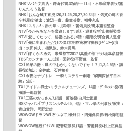
NHKツバキ文具店～鎌倉代書屋物語～｣1回・不動産業者役/黛
りんたろう監督
NHK｢おんな城主直虎｣20,21,25,26,27,30,34回・気賀の町の香
辛料屋役/演出：渡辺一貴、藤並英樹、福井充広
NHK｢スリル!～赤の章～｣第4回・警備員役/滝本憲吾監督
NTV｢今からあなたを脅迫します｣8話・巡査役/狩山俊輔監督
NTV｢愛してたって、秘密はある｣4話・鑑識役/河合勇人監督
NTV｢先に生まれただけの僕｣京明館高校守衛役(ﾚｷﾞｭﾗｰ)/演
出：水田伸夫、相沢敦、鈴木勇馬
NTV｢ぼくらの勇気 未満都市2017｣真壁の部下役/堤幸彦監督
TBS｢カンナさーん｣1話・医師役/平野俊一監督
CX｢民衆の敵～世の中おかしくないですか！？｣1,2,4,5話・議
長役/演出：金井紘、石井祐介
CX｢今夜はナゾトレ 一瞬ミステリー劇場『瞬間探偵平目木
駿』5話・
TX｢アイドル戦士xミラクルチューンズ」14話・ﾃﾞｲﾚｸﾀｰ役/西
海謙一郎監督
TX｢三匹のおっさん3｣2話・菊池役/白川士監督
BSジャパン｢プリズンホテル｣5、6話・マル暴の刑事役/演出：
青山貴洋、岡野宏信
WOWOWドラマW｢石つぶて｣最終回・四知係長役/若松節朗監
督
WOWOW連続ﾄﾞﾗﾏW｢犯罪症候群｣1話・警備員役/村上正典監