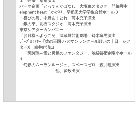
１ 井藤 葉菜演出
パーマ企画「どってんかばなし」大塚萬スタジオ 門肇脚本
elephant heart「かがり」早稲田大学学生会館ホール３
「喜びの島」中野あくとれ 高木充子演出
「銀の雫」明石スタジオ 高木充子演出
東京シアターカンパニー
「お月様へようこそ」武蔵野芸術劇場 鈴木竜男演出
ﾋﾟｰﾌﾟﾙｼｱﾀｰ「猿の王国-ハヌマンラングール戦いの十日」シア
ターX 森井睦演出
「阿詩瑪～愛と勇気のファンタジー」池袋芸術劇場小ホール
１
「幻影のムーランルージュ」スペースゼロ 森井睦演出
他、多数出演