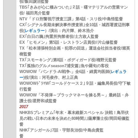
役/飯田譲治監督
TBS｢きみが心に棲みついた｣２話・曙マテリアルの営業マン
役/ 福田亮介監督
NTV「ドロ刑警視庁捜査三課」第4話・スリ役/中島悟監督
CX｢シグナル長期未解決事件捜査班｣全10話・城西署渡辺刑事
役(
レギュラー
）/演出：内片輝、鈴木浩介
EX｢白日の鴉｣拘置所拘禁者役/土方政人監督
EX「ヒモメン」第5話・レストラン店員役//片山修監督
TX「松本清張特別企画・犯罪の回送」運送会社担当者役/堀英
樹監督
TX｢スモーキング｣第8話・ボディガード役/権野元監督
TX｢孤独のグルメseason7浦安篇｣魚や羅旬の客役
WOWOW「パンドラ-AI戦争-」全6話・綿貫均医師(
レギュラ
ー
)役/演出：河毛俊作、村上正典
WOWOWﾄﾞﾗﾏW｢コールドケース２｣９話・編集局長役/守下敏
行監督
WOWOW「不発弾～ブラックマネーを操る男～」最終話・弁
護士役/星野和成監督
2017
NHKBSプレミアム｢年末・幕末維新スペシャル 決戦！鳥羽伏
見の戦い日本の未来を決めた80時間｣｣薩摩藩士役/岡田昭儀監
督
NHK｢アシガール｣7話・宇部良治役/中島由貴監
督