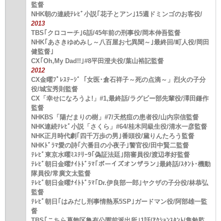
監督
NHK朝の連続ﾃﾚﾋﾞ小説｢花子とアン｣15週ドミンゴのお客役/
2013
TBS｢クロコーチ｣6話/45年前の刑事役/岡本伸吾監督
NHK｢あさきゆめみし～八百屋お七異聞～｣最終回/町人役/岡田
健監督｣
CX｢Oh,My Dad!!｣#8平田澄夫役/葉山裕記監督
2012
CX金曜ﾌﾟﾚｽﾃｰｼﾞ「女医･倉石祥子～死の点滴～」烈火の子分
役/城宝秀則監督
CX「幸せになろうよ!」#1,最終話/ラグビー部先輩役/澤田鎌作
監督
NHKBS「陽だまりの樹」#7/天然痘の患者役/山内宗信監督
NHK連続ﾃﾚﾋﾞ小説「さくら」#64/桂木同級生役/清水一彦監督
NHK正月時代劇｢四千万歩の男｣番頭役/黛りんたろう監督
NHKﾄﾞﾗﾏ愛の詩｢六番目の小夜子｣警官役/田中賢二監督
ﾃﾚﾋﾞ東京水曜ﾐｽﾃﾘｰ9｢偽証法廷｣陪審員役/渡辺孝好監督
ﾃﾚﾋﾞ朝日金曜ﾅｲﾄﾄﾞﾗﾏ｢ボーイズオンザラン｣最終話/ｽﾀﾝﾄ･機動
隊員役/常廣文太監督
ﾃﾚﾋﾞ朝日金曜ﾅｲﾄﾄﾞﾗﾏ｢Dr.伊良部一郎｣ヤクザの子分役/林恭弘
監督
ﾃﾚﾋﾞ朝日｢はみだし刑事情熱系5SP｣ガードマン役/阿部雄一監
督
TBS｢こちら葛飾区亀有公園前派出所｣1話/ｱｸｼｮﾝｽﾀﾝﾄ/隼勉監