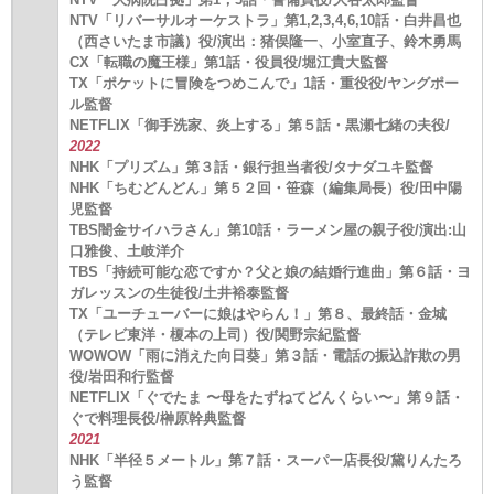
NTV「リバーサルオーケストラ」第1,2,3,4,6,10話・白井昌也
（西さいたま市議）役/演出：猪俣隆一、小室直子、鈴木勇馬
CX「転職の魔王様」第1話・役員役/堀江貴大監督
TX「ポケットに冒険をつめこんで」1話・重役役/ヤングポー
ル監督
NETFLIX「御手洗家、炎上する」第５話・黒瀬七緒の夫役/
2022
NHK「プリズム」第３話・銀行担当者役/タナダユキ監督
NHK「ちむどんどん」第５２回・笹森（編集局長）役/田中陽
児監督
TBS闇金サイハラさん」第10話・ラーメン屋の親子役/演出:山
口雅俊、土岐洋介
TBS「持続可能な恋ですか？父と娘の結婚行進曲」第６話・ヨ
ガレッスンの生徒役/土井裕泰監督
TX「ユーチューバーに娘はやらん！」第８、最終話・金城
（テレビ東洋・榎本の上司）役/関野宗紀監督
WOWOW「雨に消えた向日葵」第３話・電話の振込詐欺の男
役/岩田和行監督
NETFLIX「ぐでたま 〜母をたずねてどんくらい〜」第９話・
ぐで料理長役/榊原幹典監督
2021
NHK「半径５メートル」第７話・スーパー店長役/黛りんたろ
う監督