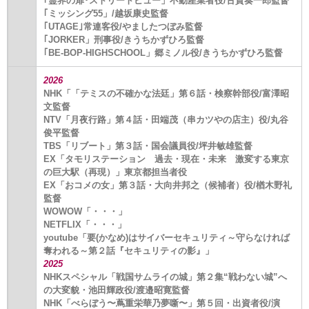
｢霊界の扉･ストリートビュー」不動産業者役/古賀奏一郎監督
｢ミッシング55」/越坂康史監督
｢UTAGE｣常連客役/やましたつぼみ監督
｢JORKER」刑事役/きうちかずひろ監督
｢BE-BOP-HIGHSCHOOL」郷ミノル役/きうちかずひろ監督
2026
NHK「「テミスの不確かな法廷」第６話・検察幹部役/富澤昭
文監督
NTV「月夜行路」第４話・田端茂（串カツやの店主）役/丸谷
俊平監督
TBS「リブート」第３話・国会議員役/坪井敏雄監督
EX「タモリステーション 過去・現在・未来 激変する東京
の巨大駅（再現）」東京都担当者役
EX「おコメの女」第３話・大向井邦之（候補者）役/楢木野礼
監督
WOWOW「・・・」
NETFLIX「・・・」
youtube「要(かなめ)はサイバーセキュリティ～守らなければ
奪われる～第２話『セキュリティの影』」
2025
NHKスペシャル「戦国サムライの城」第２集“戦わない城”へ
の⼤変貌・池田輝政役/渡邉昭寛監督
NHK「べらぼう〜蔦重栄華乃夢噺〜」第５回・出資者役/演