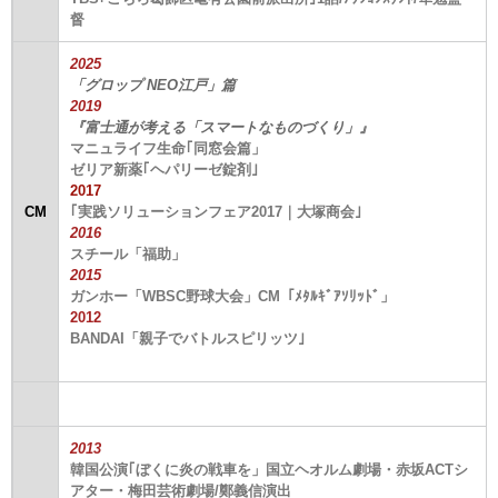
督
2025
「グロップ NEO江戸」篇
2019
『富士通が考える「スマートなものづくり」』
マニュライフ生命｢同窓会篇」
ゼリア新薬｢ヘパリーゼ錠剤｣
2017
CM
｢実践ソリューションフェア2017｜大塚商会｣
2016
スチール「福助」
2015
ガンホー「WBSC野球大会」CM「ﾒﾀﾙｷﾞｱｿﾘｯﾄﾞ」
2012
BANDAI「親子でバトルスピリッツ｣
2013
韓国公演｢ぼくに炎の戦車を」国立ヘオルム劇場・赤坂ACTシ
アター・梅田芸術劇場/鄭義信演出