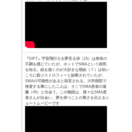
『GIFT』宇宙飛行士を夢見る渉（15）は身体の
不調を感じていたが、ネットでSMAという病気
を知る。絵を描くのが大好きな萌絵（７）は幼い
ころに筋ジストロフィーと診断されていたが、
SMAの可能性があると助言される。大学病院で
検査する事にした二人は、そこでSMA患者の遠
藤（45）と出会う。この物語は、様々なSMA患
者さんが出会い、夢を持つことの尊さを伝えるシ
ョートムービーです