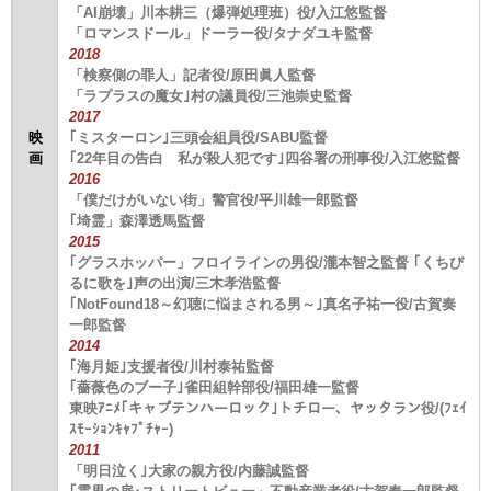
「AI崩壊」川本耕三（爆弾処理班）役/入江悠監督
「ロマンスドール」ドーラー役/タナダユキ監督
2018
「検察側の罪人」記者役/原田眞人監督
「ラプラスの魔女｣村の議員役/三池崇史監督
2017
映
｢ミスターロン｣三頭会組員役/SABU監督
画
｢22年目の告白 私が殺人犯です｣四谷署の刑事役/入江悠監督
2016
「僕だけがいない街」警官役/平川雄一郎監督
｢埼霊」森澤透馬監督
2015
｢グラスホッパー」フロイラインの男役/瀧本智之監督 ｢くちび
るに歌を｣声の出演/三木孝浩監督
｢NotFound18～幻聴に悩まされる男～｣真名子祐一役/古賀奏
一郎監督
2014
｢海月姫｣支援者役/川村泰祐監督
｢薔薇色のブー子｣雀田組幹部役/福田雄一監督
東映ｱﾆﾒ｢キャプテンハーロック｣トチロー、ヤッタラン役/(ﾌｪｲ
ｽﾓｰｼｮﾝｷｬﾌﾟﾁｬｰ)
2011
「明日泣く｣大家の親方役/内藤誠監督