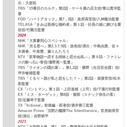
出：大原拓
TBS「19番目のカルテ」第2話・ケーキ屋の店主役/青山貴洋監
督
FOD「ハートアタック」第7，8話・政府高官役/八神隆治監督
TELASA「きみは面倒な婚約者」第１話・社長の娘に媚びる重
役役/竹園元監督
2024
NHK「大富豪同心スペシャル」
NHK「光る君へ」第2.3.7.9回・放免役/演出：中島由貴、佐々
木善春、中泉慧、黛りんたろう
NTV「若草物語ー恋する姉妹と恋せぬ私―」第９話・ファミレ
スの酔っ払い客役/瀬野尾一監督」
TBS「ライオンの隠れ家」」第1,2話・勝野（生活安全課）役/
坪井敏雄監督
TBS「くるり～誰が私と恋をした？～」第2話・面接官役/松木
彩監督
CX「バントマン」第１話・上田道雄（上司）役/千葉行利監督
EX「ミス・ターゲット」第8話・服部（スナック弥生の客）
役/近藤幸子監督
TX「fictional」前後編・医者役/酒井善三監督
Amazon Prime「沈黙の艦隊The SilentService」官房副長官
役/演出：吉野耕平
2023
NTV「大病院占拠」第1，3話・警備員役/大谷太郎監督