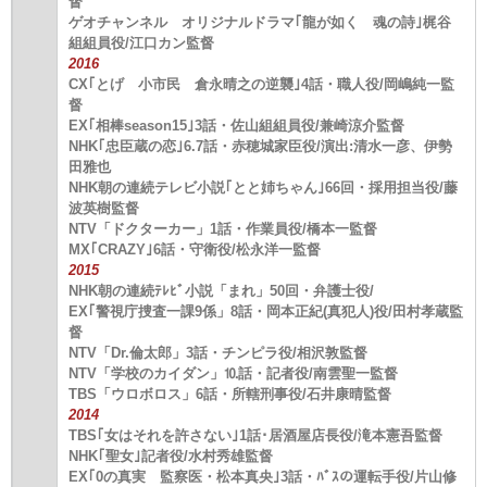
督
ゲオチャンネル オリジナルドラマ｢龍が如く 魂の詩｣梶谷
組組員役/江口カン監督
2016
CX｢とげ 小市民 倉永晴之の逆襲｣4話・職人役/岡嶋純一監
督
EX｢相棒season15｣3話・佐山組組員役/兼崎涼介監督
NHK｢忠臣蔵の恋｣6.7話・赤穂城家臣役/演出:清水一彦、伊勢
田雅也
NHK朝の連続テレビ小説｢とと姉ちゃん｣66回・採用担当役/藤
波英樹監督
NTV「ドクターカー」1話・作業員役/橋本一監督
MX｢CRAZY｣6話・守衛役/松永洋一監督
2015
NHK朝の連続ﾃﾚﾋﾞ小説「まれ」50回・弁護士役/
EX｢警視庁捜査一課9係」8話・岡本正紀(真犯人)役/田村孝蔵監
督
NTV「Dr.倫太郎」3話・チンピラ役/相沢敦監督
NTV「学校のカイダン」⒑話・記者役/南雲聖一監督
TBS「ウロボロス」6話・所轄刑事役/石井康晴監督
2014
TBS｢女はそれを許さない｣1話･居酒屋店長役/滝本憲吾監督
NHK｢聖女｣記者役/水村秀雄監督
EX｢0の真実 監察医・松本真央｣3話・ﾊﾞｽの運転手役/片山修