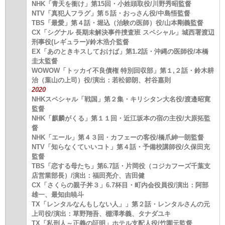
NHK「青天を衝け」第15回・小姓頭取役/川野秀昭監督
NTV「真犯人フラグ」第５話・おっさん役/中島悟監督
TBS「最愛」第４話・堀込（治験の医師）役/山本剛義監督
CX「シグナル 長期未解決事件捜査班 スペシャル」城西署渡辺
刑事役(レギュラー)/鈴木浩介監督
EX「あのときキスしておけば」第1.2話・沖縄の医師役/本橋
圭太監督
WOWOW「トッカイ不良債権 特別回収部」第１,２話・鈴木耕
治（葉山の上司）役/演出：若松節朗、村谷嘉則
2020
NHKスペシャル「戦国」第２集・キリシタン大名役/渡邉昭寛
監督
NHK「麒麟がくる」第１１回・近江坂本の宿の主役/大原拓監
督
NHK「エール」第４３回・カフェーの客役/橋爪紳一朗監督
NTV「知らなくていいコト」第４話・予備校講師役/久保田充
監督
TBS「恋する母たち」第6.7話・片岡役（コジカフーズ千葉支
店営業部長）/演出：福田亮介、吉田健
CX「さくらの親子丼３」6.7杯目・町内会役員役/演出：阿部
雄一、最知由暁斗
TX「レンタルなんもしない人」」第２話・レンタルさんの元
上司役/演出：草野翔吾、棚澤孝義、タナダユキ
TX「私刑人～正義の証明」ホテル支配人役/竹園元監督