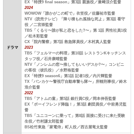
EX「特捜9 final season」第3話 親族役／兼﨑涼介監督
2024
WOWOW「誰かがこの町で」衣笠役／佐藤祐市監督
NTV（読売テレビ）「降り積もれ孤独な死よ」第3話 看守
役 ／二宮崇監督
TBS「くるり〜誰が私と恋をした?〜」第 1話 男性社員1役
／松木彩監督
CX「院内警察」第7話 救急隊員役／木村真人監督
ドラマ
2023
TBS「フェルマーの料理」第10話 レストランKキッチンス
タッフ役／石井康晴監督
NTV「ノンレムの窓〜推してもいいデスか?〜」コンビニ
の客役（彼氏役）／水野格監督
EX「特捜9 season6」第1話 記者1役／内片輝監督
TX「バンカケ〜警視庁自動車警ら隊〜」所轄刑事役／鈴木
浩介監督
2022
TBS「アトムの童」第5話 銀行員C役／岡本伸吾監督
EX「ボーイフレンド降臨！」第3話 劇団員役／中前勇児監
督
TBS「ユニコーンに乗って」第8話 面接に受けに来た受験
生役／竹村謙太郎監督
BS松竹東急「家電侍」町人役／西古屋竜太監督