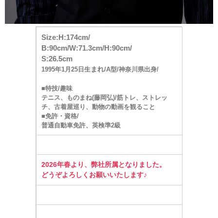
Size:H:174cm/
B:90cm/W:71.3cm/H:90cm/
S:26.5cm
まれ
1995年1月25日生
/A型/神奈川県出身/
■特技/趣味
テニス、ものまね(藤岡弘)/筋トレ、ストレッ
チ、古着屋巡り、動物の動画を観ること
■免許・資格/
普通自動車免許、英検準2級
2026年春より、弊社所属となりました。
どうぞよろしくお願いいたします♪