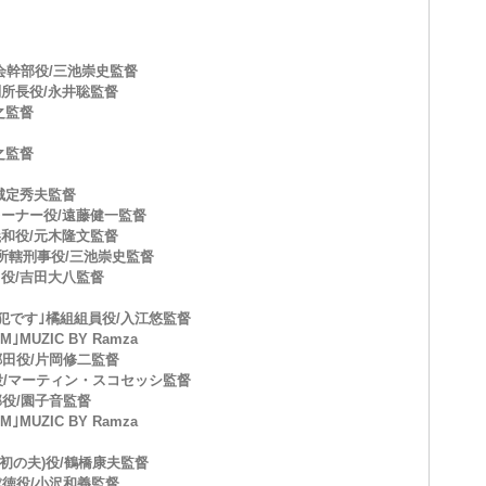
矢会幹部役/三池崇史監督
副所長役/永井聡監督
之監督
之監督
城定秀夫監督
ーナー役/遠藤健一監督
和役/元木隆文監督
所轄刑事役/三池崇史監督
役/吉田大八監督
犯です｣橘組組員役/入江悠監督
IM｣MUZIC BY Ramza
郷田役/片岡修二監督
役/マーティン・スコセッシ監督
部役/園子音監督
IM｣MUZIC BY Ramza
初の夫)役/鶴橋康夫監督
成徳役/小沢和義監督