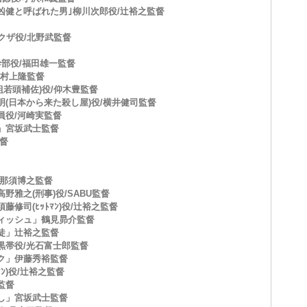
凶健と呼ばれた男｣柳川次郎役/辻裕之監督
クザ役/北野武監督
幹部役/福田雄一監督
/村上隆監督
介(組若頭補佐)役/仰木豊監督
明(日本から来た殺し屋)役/横井健司監督
員役/河崎実監督
」宮坂武士監督
監督
/那須博之監督
野雅之(刑事)役/SABU監督
修司(ﾋｯﾄﾏﾝ)役/辻裕之監督
ィッシュ」鶴見昴介監督
徒」辻裕之監督
黒帯役/光石富士郎監督
ク」伊藤秀裕監督
ﾏﾝ)役/辻裕之監督
監督
し」宮坂武士監督