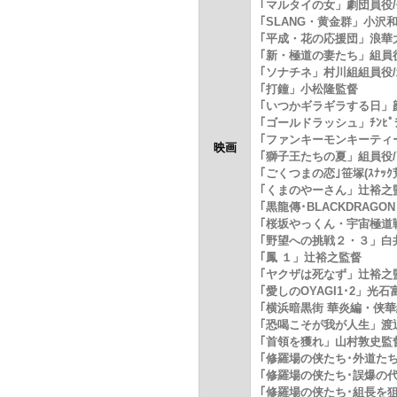
｢マルタイの女」劇団員役
｢SLANG・黄金群」小沢
｢平成・花の応援団」浪華
｢新・極道の妻たち」組員
｢ソナチネ」村川組組員役
｢打鐘」小松隆監督
｢いつかギラギラする日」顔
｢ゴールドラッシュ」ﾁﾝﾋﾟ
｢ファンキーモンキーティ
映画
｢獅子王たちの夏」組員役
｢ごくつまの恋｣笹塚(ｽﾅｯ
｢くまのやーさん」辻裕之
｢黒龍傳･BLACKDRAGON
｢桜坂やっくん・宇宙極道
｢野望への挑戦２・３」白
｢鳳 １」辻裕之監督
｢ヤクザは死なず」辻裕之
｢愛しのOYAGI1･2」光
｢横浜暗黒街 華炎編・侠
｢恐喝こそが我が人生」渡
｢首領を獲れ」山村敦史監
｢修羅場の侠たち･外道た
｢修羅場の侠たち･誤爆の
｢修羅場の侠たち･組長を