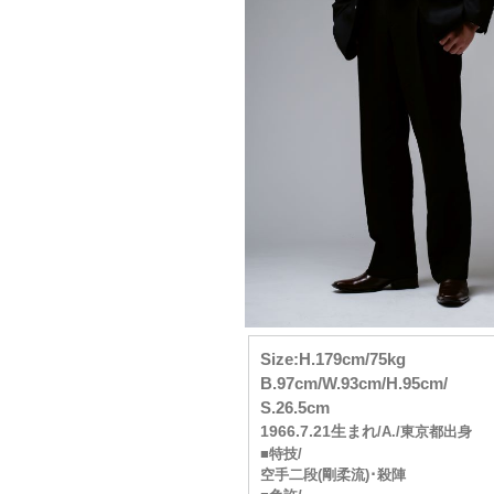
Size:H.179cm/75kg
B.97cm/W.93cm/H.95cm/
S.26.5cm
1966.7.21生まれ
/A./東京都出身
■特技/
空手二段(剛柔流)･殺陣