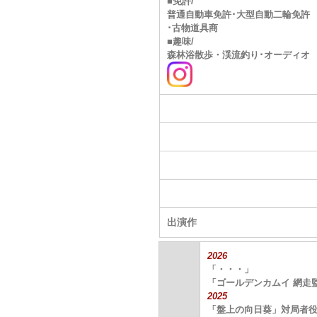
■免許/
普通自動車免許･大型自動二輪免許
･古物道具商
■趣味/
森林浴散歩・渓流釣り･オーディオ
出演作
2026
「・・・」
「ゴールデンカムイ 網走
2025
「盤上の向日葵」対局者役