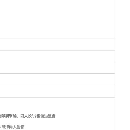
監獄襲撃編」囚人役/片桐健滋監督
/熊澤尚人監督