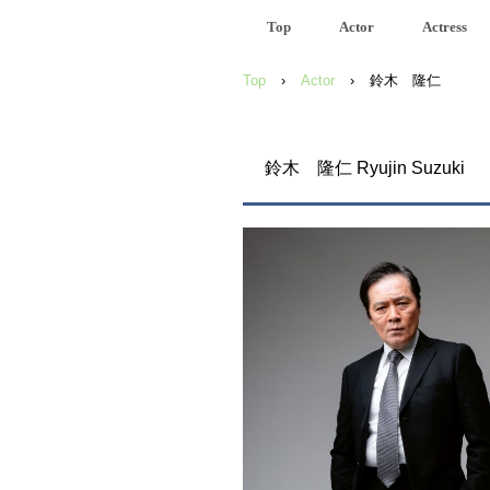
Top
Actor
Actress
Top
›
Actor
›
鈴木 隆仁
鈴木 隆仁 Ryujin Suzuki