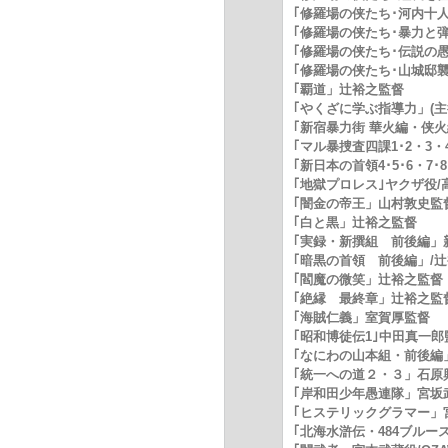
｢修羅場の侠たち･河内十
｢修羅場の侠たち･暴力と
｢修羅場の侠たち･伝説の
｢修羅場の侠たち･山城邸襲
｢覇道」辻裕之監督
｢やくざに学ぶ指導力」(主役
｢新宿暴力街 華火編・侠火
｢マル暴捜査四課1･2・3・
｢新日本の首領4･5･6・7
｢地獄プロレス｣ヤクザ役/
｢闇金の帝王」山村敦史監
｢白と黒」辻裕之監督
｢実録・新撰組 前後編」
｢暗黒の首領 前後編」/
｢閻魔の微笑」辻裕之監督
｢絶縁 最終章」辻裕之監
｢海賊仁義」室賀厚監督
｢昭和博徒伝1｣中田真一郎
｢なにわの山本組・前後編
｢統一への道２・３」石原
｢岸和田少年愚連隊」宮坂
｢ヒステリックグラマー」
｢北海水滸伝・484ブルー