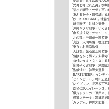
｢闇武者」宮本武蔵役/OZ
｢兇健と呼ばれた男」柳川次
｢荒ぶる獅子・外伝」西力
｢荒ぶる獅子・前後編」辻
｢鉄 KUROGANE」辻裕
｢総長賭博」辻裕之監督
｢沖縄ヤクザ戦争・いくさ
｢麻雀放浪記・外伝１・２
｢北の狼」中田信一郎監督
｢真説・人間魚雷 極道仁
｢東京」村田忍監督
｢大脱獄」光石富士郎監督
｢危険をかう男２」安養寺
｢首領の女１・２・３」辻
｢広島やくざ戦争・武闘派
｢監禁逃亡」神野太監督
｢BARTENDER」インデ
｢どチンピラ８」村田忍監
｢レイプマン」長石多可男
｢妖怪伝説セイレーン２」
｢爆走トラッカー軍団３」
｢極道ステーキ」高瀬将嗣
｢ガッデム」神野太監督