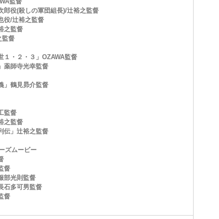
AWA監督
郎役(殺しの軍団組長)/辻裕之監督
也役/辻裕之監督
裕之監督
之監督
世１・２・３」OZAWA監督
」薬師寺光幸監督
義」鶴見昴介監督
工監督
裕之監督
列伝」辻裕之監督
ィーズムービー
督
監督
服部光則監督
長石多可男監督
監督