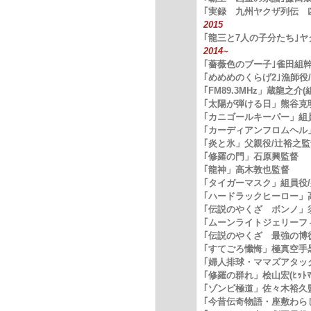
｢実録 九州ヤクザ列伝 
2015
｢龍三と7人の子分たち｣ヤ
2014~
｢薔薇色のブー子｣雀田組
｢めめめのくらげ2｣漁師役
｢FM89.3MHz」蔵龍之
｢太陽が弾ける日」熊谷克
｢カニゴールキーパー」組
｢カーディアンフロムヘル
｢炎と氷」父親役/辻裕之
｢修羅の門」石原興監督
｢龍神」高木敦也監督
｢タイガーマスク」組員役
｢ハードラックヒーロー」高
｢伝説のやくざ ボンノ」須藤
｢ムーンライトジェリーフ
｢伝説のやくざ 最強の博
｢すてごろ懺悔」極真空手
｢婦人排球・ママズアタッ
｢修羅の群れ」桧山宏(ﾋｯﾄ
｢ゾンビ極道」佐々木裕久
｢今昔伝奇物語・座敷わら