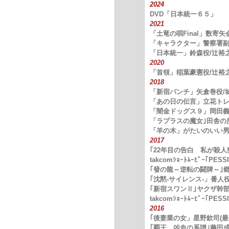
2024
DVD「日本統一６５」
2021
「土竜の唄Final」数寄
「キャラクター」警察署
「日本統一」鈴森役/辻裕
2020
「首領」稲葉豪憲役/辻裕
2
018
「新宿パンチ」矢倉巻役/
「あの日の伝言」立花トレ
「闇金ドッグス９」岡田義
「ラプラスの魔女｣田舎の
「羊の木」がたいのいい男
2017
｢22年目の告白 私が殺人
takcomｼｮｰﾄﾑｰﾋﾞｰ｢PESS
｢發の龍～逆転の闘牌～｣
｢沈黙-サイレンス-」番人
｢新宿スワンⅡ｣ヤクザ幹
takcomｼｮｰﾄﾑｰﾋﾞｰ｢PESS
2016
｢後妻業の女」星野欽司(最
｢覇王 凶血の系譜｣藤田