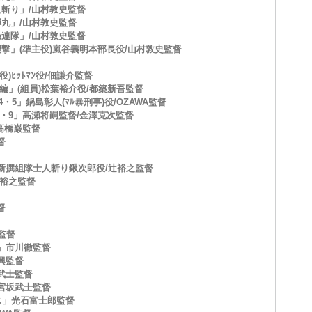
人斬り」/山村敦史監督
弾丸」/山村敦史監督
愚連隊」/山村敦史監督
撃」(準主役)嵐谷義明本部長役/山村敦史監督
)ﾋｯﾄﾏﾝ役/佃謙介監督
編」(組員)松葉裕介役/都築新吾監督
4・5」鍋島彰人(ﾏﾙ暴刑事)役/OZAWA監督
･8・9」高瀬将嗣監督/金澤克次監督
高橋巌監督
督
新撰組隊士人斬り鍬次郎役/辻裕之監督
辻裕之監督
督
監督
」市川徹監督
興監督
武士監督
宮坂武士監督
ス」光石富士郎監督