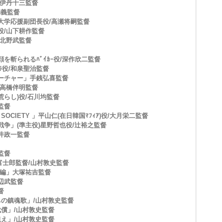
/伊丹十三監督
和義監督
大学応援副団長役/高瀬将嗣監督
役/山下耕作監督
/北野武監督
を斬られるﾊﾞｲｶｰ役/深作欣二監督
ﾗ役/和泉聖治監督
ーチャー」手銭弘喜監督
/高橋伴明監督
ｸ荒らし)役/石川均監督
監督
 SOCIETY 」平山仁(在日韓国ﾏﾌｨｱ)役/大月栄二監督
戦争」(準主役)星野哲也役/辻裕之監督
井政一監督
監督
石富士郎監督/山村敦史監督
華編」大塚祐吉監督
辺武監督
督
ちの鎮魂歌」/山村敦史監督
代償」/山村敦史監督
狙え」/山村敦史監督